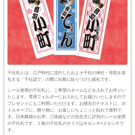
千社札とは、江戸時代に流行したおよそ千社の神社・寺院を巡
礼する「千社詣で」の際に社殿に貼りつけた紙札です。
シール使用の千社札に、ご希望のネームなどを入れてお作りい
たします。専用フォルダーにお入れしてお届けいたしますので
プレゼントにもご利用いただけます。お稽古のテキストに、ボ
トルキープに、贈り物に、お返しにちょこっと貼れて便利で
す。日本舞踊やお琴、三味線などの先生方に評判のシール使用
の千社札です。１枚の千社札のサイズは６センチ×２センチで
す。