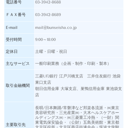
電話番号
03-3942-8688
ＦＡＸ番号
03-3942-8689
E-mail
mail@bunseisha.co.jp
受付時間
9:00～18:00
定休日
土曜・日曜・祝日
主なサービス
一般印刷業務（企画・制作・印刷・製本）
三菱UFJ銀行 江戸川橋支店 三井住友銀行 池袋
東口支店
取引金融機関
朝日信用金庫 大塚支店、巣鴨信用金庫 東池袋支
店
長唄/日本舞踊/
常磐津など邦楽各流派
・㈱東京
美容研究所・三光産業㈱・大木ヘルスケアホー
ルディングス㈱・㈱三菱重工冷熱・
（一財）関
東電気保安協会・（公財）五島美術館・東京都
主要取引先
文京区役所・文京区商店街連合会・筑波大学附