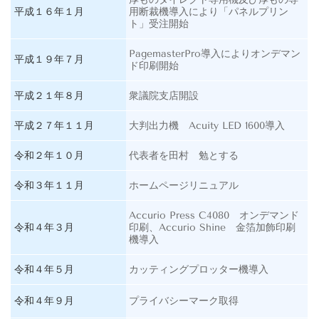
平成１６年１月
用断裁機導入により「パネルプリン
ト」受注開始
PagemasterPro
導入によりオンデマン
平成１９年７月
ド印刷開始
平成２１年８月
衆議院支店開設
平成２７年１１月
大判出力機 Acuity LED 1600導入
令和２年１０月
代表者を田村 勉とする
令和３年１１月
ホームページリニュアル
Accurio Press C4080 オンデマンド
令和４年３月
印刷、Accurio Shine 金箔加飾印刷
機導入
令和４年５月
カッティングプロッター機導入
令和４年９月
プライバシーマーク取得