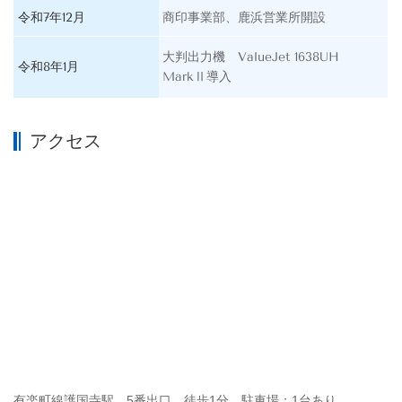
令和7年12月
商印事業部、鹿浜営業所開設
大判出力機 ValueJet 1638UH
令和8年1月
MarkⅡ導入
アクセス
有楽町線護国寺駅 5番出口 徒歩1分 駐車場：1台あり