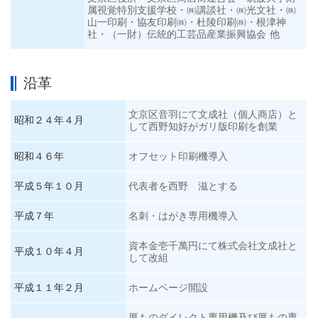
属視覚特別支援学校・㈱講談社・
㈱光文社・
㈱
山一印刷・協友印刷㈱・杜陵印刷㈱
・根津神
社・（一財）
伝統的工芸品産業振興協会
他
沿革
文京区音羽にて文成社（個人商店）と
昭和２４年４月
して西野知好がガリ版印刷を創業
昭和４６年
オフセット印刷機導入
平成５年１０月
代表者を西野 滋とする
平成７年
名刺・はがき専用機導入
資本金壱千萬円にて株式会社文成社と
平成１０年４月
して改組
平成１１年２月
ホームページ開設
厚ものダイレクト専用機及び厚もの専